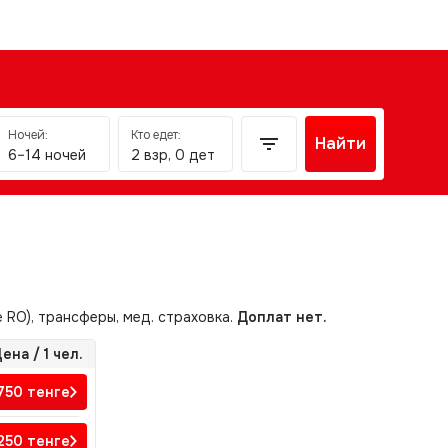
Ночей:
Кто едет:
Найти
6–14 ночей
2 взр, 0 дет
е RO), трансферы, мед. страховка.
Доплат нет.
ена / 1 чел.
750
тенге
250
тенге