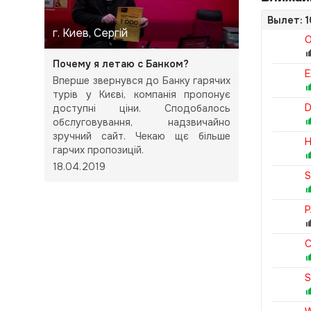
Вылет: 1
г. Киев, Сергій
O
Почему я летаю с Банком?
E
Вперше звернувся до Банку гарячих
турів у Києві, компанія пропонує
доступні ціни. Сподобалось
обслуговування, надзвичайно
зручний сайт. Чекаю щє більше
H
гарчих пропозицій.
18.04.2019
S
P
C
S