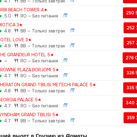
4.7
BB — Только завтрак
RBI BEACH TOWER 4★
250 
5.0
RO — Без питания
XOTICA 3★
252
4.8
BB — Только завтрак
OTEL LOVE 3★
257
4.9
BB — Только завтрак
HE GRANDEUR HOTEL 5★
276 
—
RO — Без питания
ROWNE PLAZA BORJOMI 5★
326
4.7
RO — Без питания
HERATON GRAND TBILISI METECHI PALACE 5★
335
4.8
BB — Только завтрак
EORGIA PALACE 5★
340 
4.7
RO — Без питания
YNDHAM GRAND TBILISI 5★
359
4.7
BB — Только завтрак
ший вылет в Грузию из Алматы