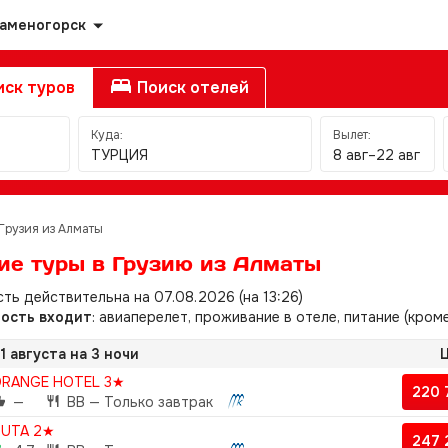
Каменогорск
ск туров
Поиск отелей
Куда:
Вылет:
ТУРЦИЯ
8 авг–22 авг
Грузия из Алматы
ие туры в Грузию из Алматы
ть действительна на 07.08.2026 (на 13:26)
мость входит
: авиаперелет, проживание в отеле, питание (кром
1 августа на 3 ночи
Ц
RANGE HOTEL 3★
220 
—
BB — Только завтрак
DUTA 2★
247 