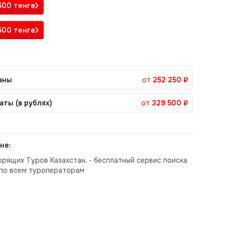
500
тенге
500
тенге
аны
от
252 250 ₽
аты (в рублях)
от
329 500 ₽
не:
орящих Туров Казахстан, - бесплатный сервис поиска
по всем туроператорам