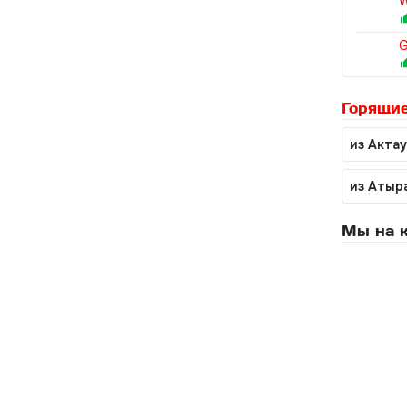
W
G
Горящие
из Актау
из Атыр
Мы на к