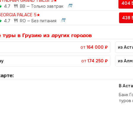
YNDHAM GRAND TBILISI 5★
404 
4.7
BB — Только завтрак
EORGIA PALACE 5★
438 
4.7
RO — Без питания
 туры в Грузию из других городов
от
164 000 ₽
из Аст
ау
от
174 250 ₽
из Алм
арте:
В Аста
Банк Г
туров 