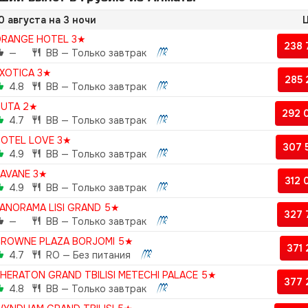
0 августа на 3 ночи
Ц
RANGE HOTEL 3★
238
—
BB — Только завтрак
XOTICA 3★
285
4.8
BB — Только завтрак
DUTA 2★
292 
4.7
BB — Только завтрак
OTEL LOVE 3★
307 
4.9
BB — Только завтрак
AVANE 3★
312
4.9
BB — Только завтрак
ANORAMA LISI GRAND 5★
327
—
BB — Только завтрак
ROWNE PLAZA BORJOMI 5★
371
4.7
RO — Без питания
HERATON GRAND TBILISI METECHI PALACE 5★
377
4.8
BB — Только завтрак