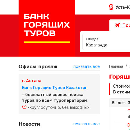
Усть-
Пои
Откуда:
Караганда
Офисы продаж
показать все
Главная
/
Горящ
г. Астана
Стоимос
Банк Горящих Туров Казахстан
В стои
- бесплатный сервис поиска
туров по всем туроператорам
Вылет: 3
-круглосуточно, без выходных
O
Новости
показать все