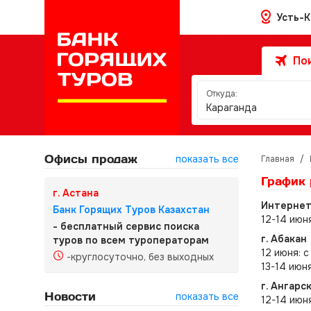
Усть-
Пои
Откуда:
Караганда
Офисы продаж
показать все
Главная
/
График 
г. Астана
Интернет-
Банк Горящих Туров Казахстан
12-14 июн
- бесплатный сервис поиска
г. Абакан
туров по всем туроператорам
12 июня: с
-круглосуточно, без выходных
13-14 июн
г. Ангарс
Новости
показать все
12-14 июн