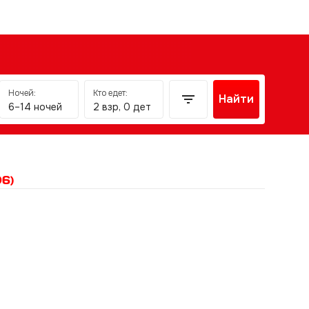
Ночей:
Кто едет:
Найти
6–14 ночей
2 взр, 0 дет
06)