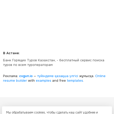
В Астане:
Банк Горящих Туров Казахстан, - бесплатный сервис поиска
туров по всем туроператорам
Реклама:
cvgun.io
—
түйіндеме қазақша
үлгісі
жұмысқа.
Online
resume builder
with
examples
and free
templates
.
Все ресурсы настоящего сайта, включая дизайн, текстовое и
Мы обрабатываем cookies, чтобы сделать наш сайт удобнее и
графическое содержание, структуру и оформление страниц защищены