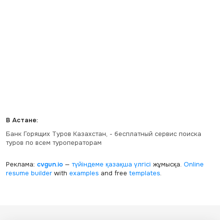
В Астане:
Банк Горящих Туров Казахстан, - бесплатный сервис поиска
туров по всем туроператорам
Реклама:
cvgun.io
—
түйіндеме қазақша
үлгісі
жұмысқа.
Online
resume builder
with
examples
and free
templates
.